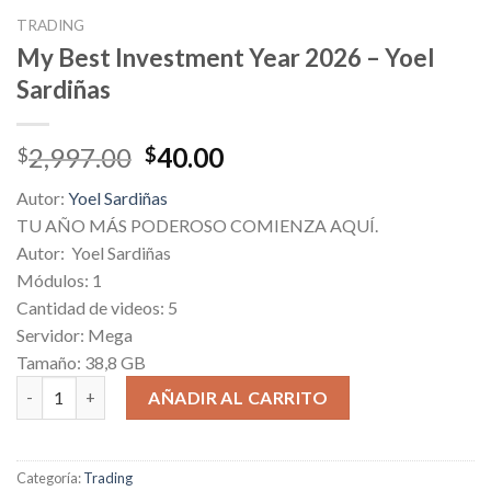
TRADING
My Best Investment Year 2026 – Yoel
Sardiñas
Original
Current
2,997.00
40.00
$
$
price
price
Autor:
Yoel Sardiñas
was:
is:
TU AÑO MÁS PODEROSO COMIENZA AQUÍ.
$2,997.00.
$40.00.
Autor: Yoel Sardiñas
Módulos: 1
Cantidad de videos: 5
Servidor: Mega
Tamaño: 38,8 GB
My Best Investment Year 2026 - Yoel Sardiñas cantidad
AÑADIR AL CARRITO
Categoría:
Trading