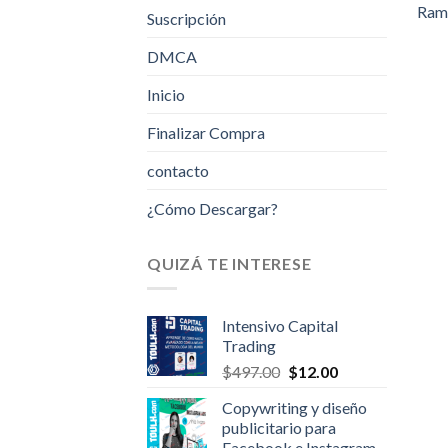
Ram
Suscripción
DMCA
Inicio
Finalizar Compra
contacto
¿Cómo Descargar?
QUIZÁ TE INTERESE
Intensivo Capital
Trading
Original
Current
$
497.00
$
12.00
price
price
Copywriting y diseño
was:
is:
publicitario para
$497.00.
$12.00.
Facebook e Instagram