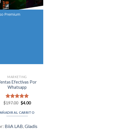
so Premium
MARKETING
entas Efectivas Por
Whatsapp
Original
Current
$
Valorado en
197.00
$
4.00
price
price
5.00
de 5
was:
is:
AÑADIR AL CARRITO
$197.00.
$4.00.
or:
BiiA LAB
,
Gladis