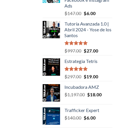
Ads
Original
Current
$
147.00
$
6.00
price
price
Tutoría Avanzada 1.0 |
was:
is:
Abril 2024 - Yose de los
$147.00.
$6.00.
Santos
Valorado en
Original
Current
$
997.00
$
27.00
5.00
de 5
price
price
Estrategia Tetris
was:
is:
$997.00.
$27.00.
Valorado en
Original
Current
$
297.00
$
19.00
5.00
de 5
price
price
Incubadora AMZ
was:
is:
Original
Current
$
1,197.00
$297.00.
$
18.00
$19.00.
price
price
was:
is:
Trafficker Expert
$1,197.00.
$18.00.
Original
Current
$
140.00
$
6.00
price
price
was:
is: