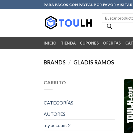
Skip
PARA PAGOS CON PAYPAL POR FAVOR VISITA
to
Búsqueda
content
de
productos
INICIO
TIENDA
CUPONES
OFERTAS
CAT
BRANDS
/
GLADIS RAMOS
CARRITO
CATEGORÍAS
AUTORES
my account 2