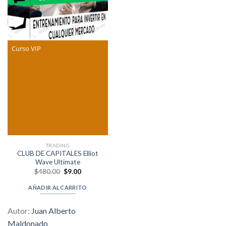
Curso VIP
TRADING
CLUB DE CAPITALES Elliot
Wave Ultimate
Original
Current
$
480.00
$
9.00
price
price
was:
is:
AÑADIR AL CARRITO
$480.00.
$9.00.
Autor:
Juan Alberto
Maldonado