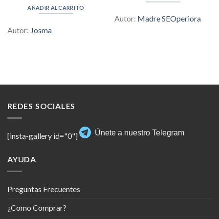
was:
is:
AÑADIR AL CARRITO
$50.00.
$4.00.
Autor:
Madre SEOperiora
Autor:
Josma
REDES SOCIALES
Únete a nuestro Telegram
[insta-gallery id="0"]
AYUDA
Preguntas Frecuentes
¿Como Comprar?