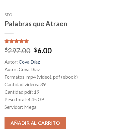
SEO
Palabras que Atraen
Valorado
1
Original
Current
297.00
6.00
$
$
5.00
sobre
price
price
5 basado
Autor:
Cova Díaz
en
was:
is:
puntuación
Autor: Cova Diaz
$297.00.
$6.00.
de cliente
Formatos: mp4 (video), pdf (ebook)
Cantidad videos: 39
Cantidad pdf: 19
Peso total: 4,45 GB
Servidor: Mega
AÑADIR AL CARRITO