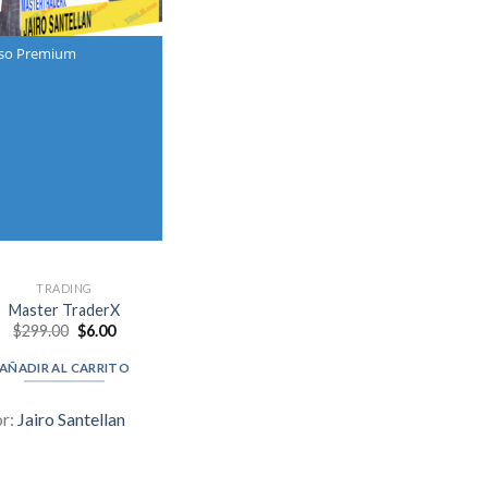
so Premium
TRADING
Master TraderX
Original
Current
$
299.00
$
6.00
price
price
was:
is:
AÑADIR AL CARRITO
$299.00.
$6.00.
or:
Jairo Santellan