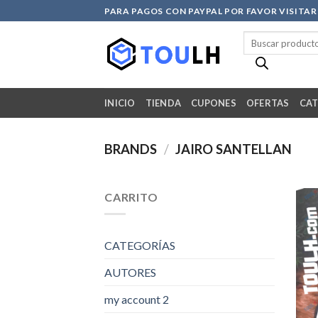
Skip
PARA PAGOS CON PAYPAL POR FAVOR VISITA
to
Búsqueda
content
de
productos
INICIO
TIENDA
CUPONES
OFERTAS
CAT
BRANDS
/
JAIRO SANTELLAN
CARRITO
CATEGORÍAS
AUTORES
my account 2