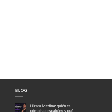
BLOG
Hiram Medina: quién es,
cómo hace scalping y qué