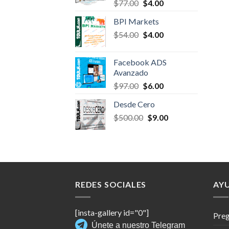
Original
Current
$
77.00
$
4.00
price
price
BPI Markets
was:
is:
Original
Current
$
54.00
$77.00.
$
4.00
$4.00.
price
price
was:
is:
Facebook ADS
$54.00.
$4.00.
Avanzado
Original
Current
$
97.00
$
6.00
price
price
Desde Cero
was:
is:
Original
Current
$
500.00
$97.00.
$
9.00
$6.00.
price
price
was:
is:
$500.00.
$9.00.
REDES SOCIALES
AY
[insta-gallery id="0"]
Preg
Únete a nuestro Telegram