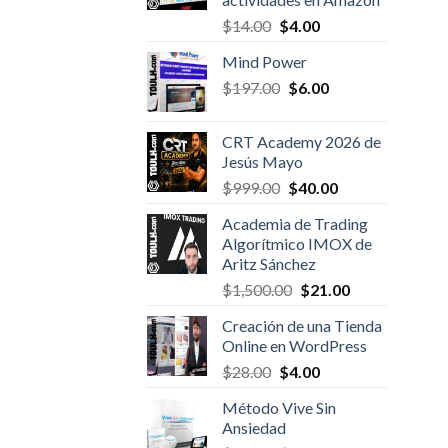
Original
Current
$
14.00
$
4.00
price
price
Mind Power
was:
is:
Original
Current
$
197.00
$14.00.
$
6.00
$4.00.
price
price
was:
is:
CRT Academy 2026 de
$197.00.
$6.00.
Jesús Mayo
Original
Current
$
999.00
$
40.00
price
price
Academia de Trading
was:
is:
Algorítmico IMOX de
$999.00.
$40.00.
Aritz Sánchez
Original
Current
$
1,500.00
$
21.00
price
price
Creación de una Tienda
was:
is:
Online en WordPress
$1,500.00.
$21.00.
Original
Current
$
28.00
$
4.00
price
price
Método Vive Sin
was:
is:
Ansiedad
$28.00.
$4.00.