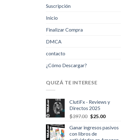
Suscripción
Inicio
Finalizar Compra
DMCA
contacto
¿Cómo Descargar?
QUIZÁ TE INTERESE
ClutiFx - Reviews y
Directos 2025
Original
Current
$
397.00
$
25.00
price
price
Ganar ingresos pasivos
was:
is:
con libros de
$397.00.
$25.00.
actividades en Amazon