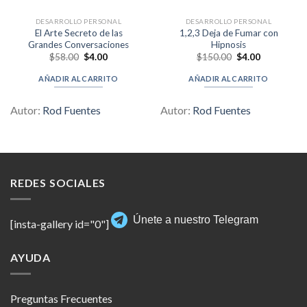
DESARROLLO PERSONAL
DESARROLLO PERSONAL
El Arte Secreto de las
1,2,3 Deja de Fumar con
Grandes Conversaciones
Hipnosis
Original
Current
Original
Current
$
58.00
$
4.00
$
150.00
$
4.00
price
price
price
price
was:
is:
was:
is:
AÑADIR AL CARRITO
AÑADIR AL CARRITO
$58.00.
$4.00.
$150.00.
$4.00.
Autor:
Rod Fuentes
Autor:
Rod Fuentes
REDES SOCIALES
Únete a nuestro Telegram
[insta-gallery id="0"]
AYUDA
Preguntas Frecuentes