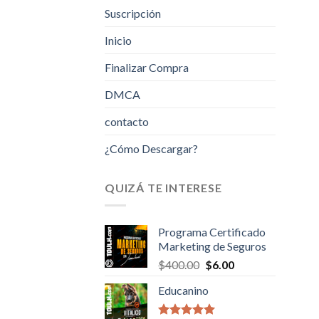
Suscripción
Inicio
Finalizar Compra
DMCA
contacto
¿Cómo Descargar?
QUIZÁ TE INTERESE
Programa Certificado
Marketing de Seguros
Original
Current
$
400.00
$
6.00
price
price
Educanino
was:
is:
$400.00.
$6.00.