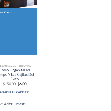
so Premium
ESARROLLO PERSONAL
Como Organizar Mi
empo Y Las Cajitas Del
Éxito
Original
Current
$
150.00
$
6.00
price
price
was:
is:
AÑADIR AL CARRITO
$150.00.
$6.00.
or:
Aritz Urresti