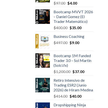
Valorado en
Original
Current
$
97.00
$
4.00
5.00
de 5
price
price
Bootcamp MVVT 2026
was:
is:
– Daniel Gomez (El
$97.00.
$4.00.
Trader Matemático)
Original
Current
$
400.00
$
35.00
price
price
Business Coaching
was:
is:
Original
Current
$
497.00
$400.00.
$
9.00
$35.00.
price
price
was:
is:
Bootcamp 1M Funded
$497.00.
$9.00.
Trader 3.0 – Sol Martin
(Solci.fx)
Original
Current
$
1,200.00
$
37.00
price
price
Retiro Intensivo de
was:
is:
Trading ESR2 (Junio
$1,200.00.
$37.00.
2026) de Hiram Medina
Original
Current
$
414.00
$
40.00
price
price
Dropshipping Ninja
was:
is: