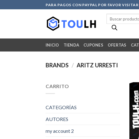
Skip
PARA PAGOS CON PAYPAL POR FAVOR VISITA
to
Búsqueda
content
de
productos
INICIO
TIENDA
CUPONES
OFERTAS
CAT
BRANDS
/
ARITZ URRESTI
CARRITO
CATEGORÍAS
AUTORES
my account 2