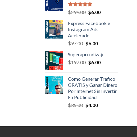
$414.00.
$40.00.
Valorado en
Original
Current
$
299.00
$
6.00
5.00
de 5
price
price
Express Facebook e
was:
is:
Instagram Ads
$299.00.
$6.00.
Acelerado
Original
Current
$
97.00
$
6.00
price
price
Superaprendizaje
was:
is:
Original
Current
$
197.00
$97.00.
$
6.00
$6.00.
price
price
was:
is:
Como Generar Trafico
$197.00.
$6.00.
GRATIS y Ganar Dinero
Por Internet Sin Invertir
En Publicidad
Original
Current
$
35.00
$
4.00
price
price
was:
is:
$35.00.
$4.00.