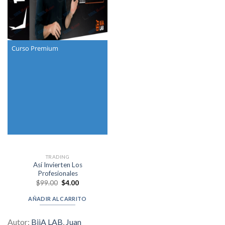
Curso Premium
TRADING
Así Invierten Los
Profesionales
Original
Current
$
99.00
$
4.00
price
price
was:
is:
AÑADIR AL CARRITO
$99.00.
$4.00.
Autor:
BiiA LAB
,
Juan