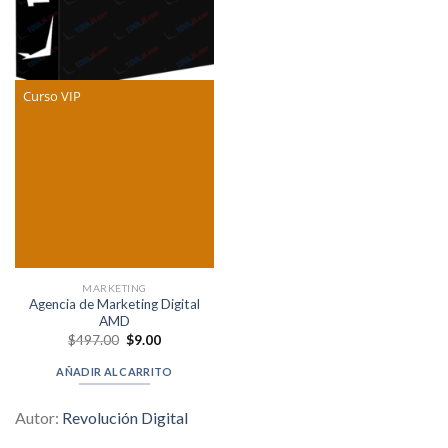
Curso VIP
MARKETING
Agencia de Marketing Digital
AMD
Original
Current
$
497.00
$
9.00
price
price
was:
is:
AÑADIR AL CARRITO
$497.00.
$9.00.
Autor:
Revolución Digital