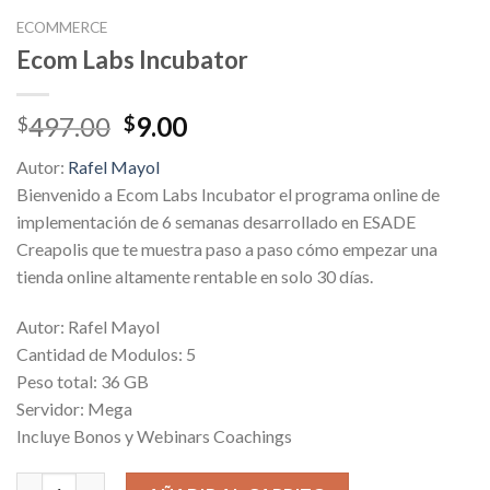
ECOMMERCE
Ecom Labs Incubator
Original
Current
497.00
9.00
$
$
price
price
Autor:
Rafel Mayol
was:
is:
Bienvenido a Ecom Labs Incubator el programa online de
$497.00.
$9.00.
implementación de 6 semanas desarrollado en ESADE
Creapolis que te muestra paso a paso cómo empezar una
tienda online altamente rentable en solo 30 días.
Autor: Rafel Mayol
Cantidad de Modulos: 5
Peso total: 36 GB
Servidor: Mega
Incluye Bonos y Webinars Coachings
Ecom Labs Incubator cantidad