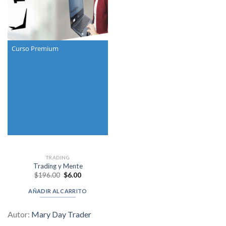
Curso Premium
TRADING
Trading y Mente
Original
Current
$
196.00
$
6.00
price
price
was:
is:
AÑADIR AL CARRITO
$196.00.
$6.00.
Autor:
Mary Day Trader