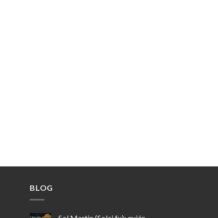
BLOG
Sol Martin (Solci.fx): quién