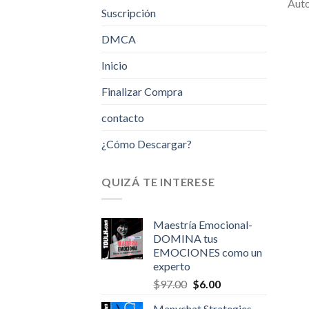
Aut
Suscripción
DMCA
Inicio
Finalizar Compra
contacto
¿Cómo Descargar?
QUIZÁ TE INTERESE
Maestría Emocional-
DOMINA tus
EMOCIONES como un
experto
Original
Current
$
97.00
$
6.00
price
price
Manychat Strategies