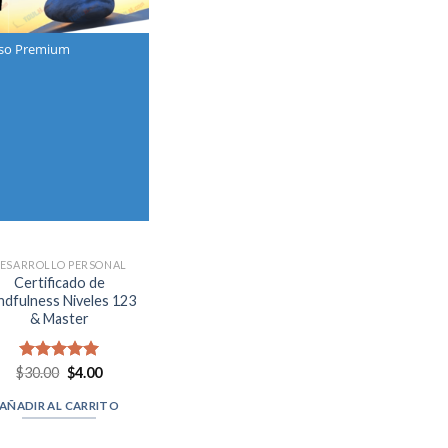
so Premium
ESARROLLO PERSONAL
Certificado de
ndfulness Niveles 123
& Master
Original
Current
$
Valorado en
30.00
$
4.00
price
price
5.00
de 5
was:
is:
AÑADIR AL CARRITO
$30.00.
$4.00.