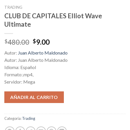
TRADING
CLUB DE CAPITALES Elliot Wave
Ultimate
Original
Current
480.00
9.00
$
$
price
price
Autor:
Juan Alberto Maldonado
was:
is:
Autor: Juan Alberto Maldonado
$480.00.
$9.00.
Idioma: Español
Formato:.mp4,
Servidor: Mega
AÑADIR AL CARRITO
Categoría:
Trading