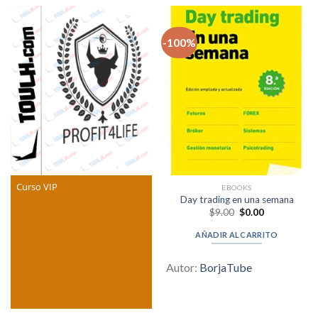
-100%
Curso VIP
EBOOKS
Day trading en una semana
Original
Current
$
9.00
$
0.00
price
price
was:
is:
AÑADIR AL CARRITO
$9.00.
$0.00.
Autor:
BorjaTube