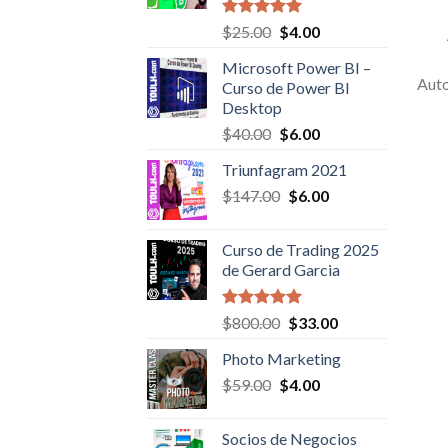
Valorado en
Original
Current
$
25.00
$
4.00
5.00
de 5
price
price
Microsoft Power BI –
was:
is:
Aut
Curso de Power BI
$25.00.
$4.00.
Desktop
Original
Current
$
40.00
$
6.00
price
price
Triunfagram 2021
was:
is:
Original
Current
$
147.00
$40.00.
$
6.00
$6.00.
price
price
was:
is:
Curso de Trading 2025
$147.00.
$6.00.
de Gerard Garcia
Valorado en
Original
Current
$
800.00
$
33.00
5.00
de 5
price
price
Photo Marketing
was:
is:
Original
Current
$
59.00
$
$800.00.
4.00
$33.00.
price
price
was:
is:
Socios de Negocios
$59.00.
$4.00.