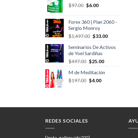
Original
Current
$
97.00
$
6.00
price
price
was:
is:
Forex 360 | Plan 2060 -
$97.00.
$6.00.
Sergio Monroy
Original
Current
$
1,497.00
$
33.00
price
price
Seminarios De Activos
was:
is:
de Yoel Sardiñas
$1,497.00.
$33.00.
Original
Current
$
497.00
$
25.00
price
price
M de Meditación
was:
is:
Original
Current
$
197.00
$497.00.
$
4.00
$25.00.
price
price
was:
is:
$197.00.
$4.00.
REDES SOCIALES
AY
[insta-gallery id="0"]