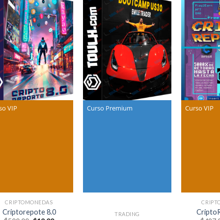
so VIP
Curso Premium
Curso VIP
CRIPTOMONEDAS
CRIPT
Criptorepote 8.0
Cripto
TRADING