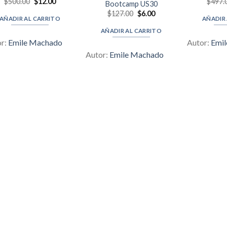
Original
Current
$
500.00
$
12.00
$
497.
Bootcamp US30
price
price
Original
Current
$
127.00
$
6.00
was:
is:
AÑADIR AL CARRITO
AÑADIR
price
price
$500.00.
$12.00.
was:
is:
AÑADIR AL CARRITO
$127.00.
$6.00.
or:
Emile Machado
Autor:
Emi
Autor:
Emile Machado