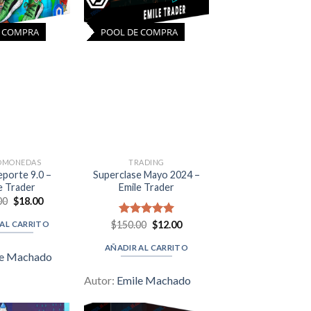
E COMPRA
POOL DE COMPRA
OMONEDAS
TRADING
eporte 9.0 –
Superclase Mayo 2024 –
e Trader
Emile Trader
Original
Current
00
$
18.00
price
price
was:
is:
Original
Current
$
150.00
Valorado en
$
12.00
 AL CARRITO
$500.00.
$18.00.
price
price
5.00
de 5
was:
is:
AÑADIR AL CARRITO
$150.00.
$12.00.
le Machado
Autor:
Emile Machado