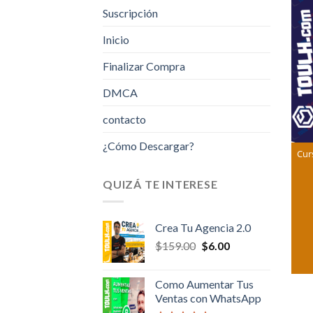
Suscripción
Inicio
Finalizar Compra
DMCA
contacto
¿Cómo Descargar?
Cur
QUIZÁ TE INTERESE
Crea Tu Agencia 2.0
Original
Current
$
159.00
$
6.00
price
price
was:
is:
Como Aumentar Tus
$159.00.
$6.00.
Ventas con WhatsApp