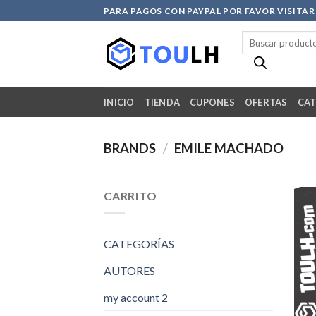
Skip
PARA PAGOS CON PAYPAL POR FAVOR VISITA
to
Búsqueda
content
de
productos
INICIO
TIENDA
CUPONES
OFERTAS
CAT
BRANDS
/
EMILE MACHADO
CARRITO
CATEGORÍAS
AUTORES
my account 2