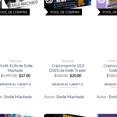
POOL DE COMPRA
POOL DE COMPRA
POOL D
TRADING
TRADING
CRIPT
rofit 4 Life de Emile
Criptoreporte 10.0
Criptor
Machado
(2025) de Emile Trader
Emil
Original
Current
Original
Current
$
1,997.00
$
37.00
$
500.00
$
20.00
$
500.
price
price
price
price
was:
is:
was:
is:
AÑADIR AL CARRITO
AÑADIR AL CARRITO
AÑADIR
$1,997.00.
$37.00.
$500.00.
$20.00.
or:
Emile Machado
Autor:
Emile Machado
Autor:
Emi