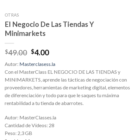
OTRAS
El Negocio De Las Tiendas Y
Minimarkets
Original
Current
49.00
4.00
$
$
price
price
Autor:
Masterclasess.la
was:
is:
Con el MasterClass EL NEGOCIO DE LAS TIENDAS y
$49.00.
$4.00.
MINIMARKETS, aprende las tácticas de negociación con
proveedores, herramientas de marketing digital, elementos
de diferenciación y todo para que le saques tu máxima
rentabilidad a tu tienda de abarrotes.
Autor: MasterClasses.la
Cantidad de Vídeos: 28
Peso: 2,3 GB