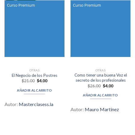
Curso Premium
Curso Premium
OTRAS
OTRAS
Como tener una buena Voz el
El Negocio de los Postres
secreto de los profesionales
Original
Current
$
21.00
$
4.00
price
price
Original
Current
$
26.00
$
4.00
was:
is:
price
price
AÑADIR AL CARRITO
$21.00.
$4.00.
was:
is:
AÑADIR AL CARRITO
$26.00.
$4.00.
Autor:
Masterclasess.la
Autor:
Mauro Martinez