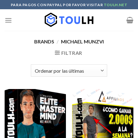
Skip
PARA PAGOS CON PAYPAL POR FAVOR VISITAR
TOULH.NET
to
content
BRANDS
/
MICHAEL MUNZVI
FILTRAR