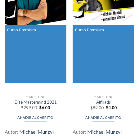
Curso Premium
Curso Premium
MARKETING
MARKETING
Elite Mastermind 2021
Affiliads
Original
Current
Original
Current
$
299.00
$
6.00
$
89.00
$
4.00
price
price
price
price
was:
is:
was:
is:
AÑADIR AL CARRITO
AÑADIR AL CARRITO
$299.00.
$6.00.
$89.00.
$4.00.
Autor:
Michael Munzvi
Autor:
Michael Munzvi