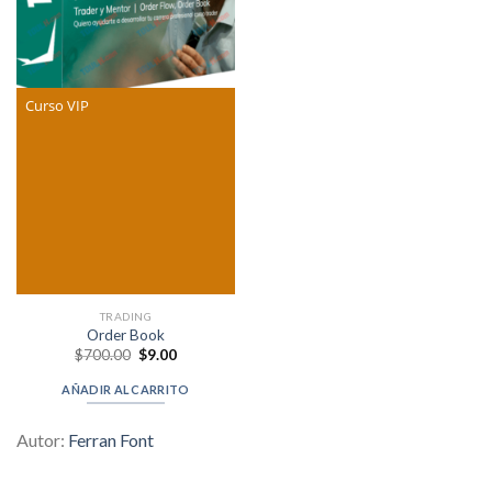
Curso VIP
TRADING
Order Book
Original
Current
$
700.00
$
9.00
price
price
was:
is:
AÑADIR AL CARRITO
$700.00.
$9.00.
Autor:
Ferran Font