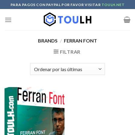
Skip
PARA PAGOS CON PAYPAL POR FAVOR VISITAR
TOULH.NET
to
content
BRANDS
/
FERRAN FONT
FILTRAR