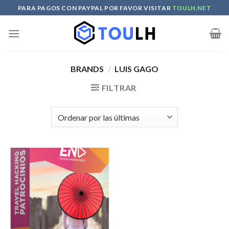
Skip
PARA PAGOS CON PAYPAL POR FAVOR VISITAR
TOULH.NET
to
content
BRANDS
/
LUIS GAGO
FILTRAR