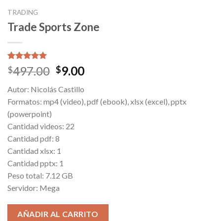
TRADING
Trade Sports Zone
Valorado
2
Original
Current
497.00
9.00
$
$
5.00
sobre
price
price
5 basado
Autor: Nicolás Castillo
en
was:
is:
puntuaciones
Formatos: mp4 (video), pdf (ebook), xlsx (excel), pptx
$497.00.
$9.00.
de clientes
(powerpoint)
Cantidad videos: 22
Cantidad pdf: 8
Cantidad xlsx: 1
Cantidad pptx: 1
Peso total: 7.12 GB
Servidor: Mega
AÑADIR AL CARRITO