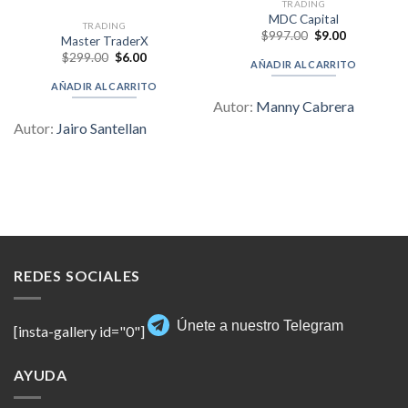
TRADING
MDC Capital
TRADING
Original
Current
$
997.00
$
9.00
Master TraderX
price
price
Original
Current
$
299.00
$
6.00
was:
is:
AÑADIR AL CARRITO
price
price
$997.00.
$9.00.
was:
is:
AÑADIR AL CARRITO
$299.00.
$6.00.
Autor:
Manny Cabrera
Autor:
Jairo Santellan
REDES SOCIALES
Únete a nuestro Telegram
[insta-gallery id="0"]
AYUDA