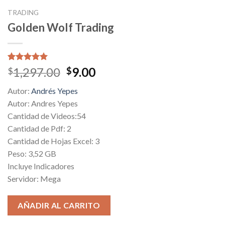
TRADING
Golden Wolf Trading
Valorado
1
Original
Current
1,297.00
9.00
$
$
5.00
sobre
price
price
5 basado
Autor:
Andrés Yepes
en
was:
is:
puntuación
Autor: Andres Yepes
$1,297.00.
$9.00.
de cliente
Cantidad de Videos:54
Cantidad de Pdf: 2
Cantidad de Hojas Excel: 3
Peso: 3,52 GB
Incluye Indicadores
Servidor: Mega
AÑADIR AL CARRITO