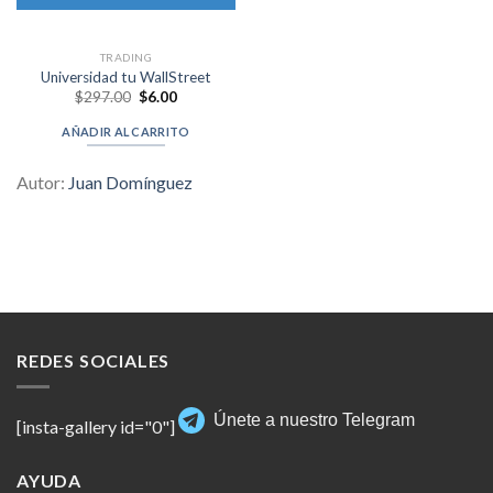
TRADING
Universidad tu WallStreet
Original
Current
$
297.00
$
6.00
price
price
was:
is:
AÑADIR AL CARRITO
$297.00.
$6.00.
Autor:
Juan Domínguez
REDES SOCIALES
Únete a nuestro Telegram
[insta-gallery id="0"]
AYUDA