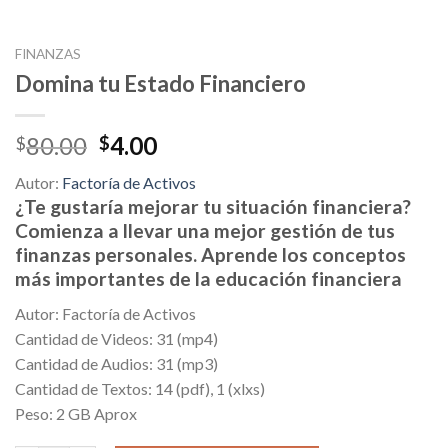
FINANZAS
Domina tu Estado Financiero
Original
Current
80.00
4.00
$
$
price
price
Autor:
Factoría de Activos
was:
is:
¿Te gustaría mejorar tu situación financiera?
$80.00.
$4.00.
Comienza a llevar una mejor gestión de tus
finanzas personales. Aprende los conceptos
más importantes de la educación financiera
Autor: Factoría de Activos
Cantidad de Videos: 31 (mp4)
Cantidad de Audios: 31 (mp3)
Cantidad de Textos: 14 (pdf), 1 (xlxs)
Peso: 2 GB Aprox