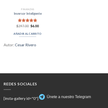
FINANZAS
Inversor Inteligente
Original
Current
$
Valorado en
297.00
$
6.00
price
price
5.00
de 5
was:
is:
AÑADIR AL CARRITO
$297.00.
$6.00.
Autor:
Cesar Rivero
REDES SOCIALES
Únete a nuestro Telegram
[insta-gallery id="0"]