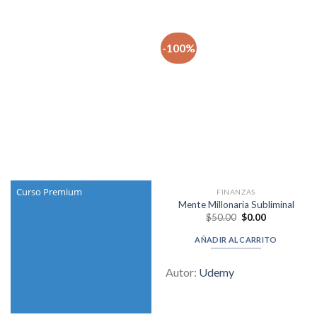
-100%
Curso Premium
FINANZAS
Mente Millonaria Subliminal
Original
Current
$
50.00
$
0.00
price
price
was:
is:
AÑADIR AL CARRITO
$50.00.
$0.00.
Autor:
Udemy