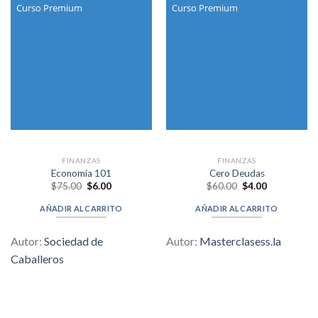
Curso Premium
Curso Premium
FINANZAS
FINANZAS
Economía 101
Cero Deudas
Original
Current
Original
Current
$
75.00
$
6.00
$
60.00
$
4.00
price
price
price
price
was:
is:
was:
is:
AÑADIR AL CARRITO
AÑADIR AL CARRITO
$75.00.
$6.00.
$60.00.
$4.00.
Autor:
Sociedad de
Autor:
Masterclasess.la
Caballeros