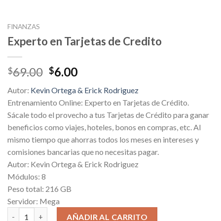
FINANZAS
Experto en Tarjetas de Credito
Original
Current
69.00
6.00
$
$
price
price
Autor:
Kevin Ortega & Erick Rodriguez
was:
is:
Entrenamiento Online: Experto en Tarjetas de Crédito.
$69.00.
$6.00.
Sácale todo el provecho a tus Tarjetas de Crédito para ganar
beneficios como viajes, hoteles, bonos en compras, etc. Al
mismo tiempo que ahorras todos los meses en intereses y
comisiones bancarias que no necesitas pagar.
Autor: Kevin Ortega & Erick Rodriguez
Módulos: 8
Peso total: 216 GB
Servidor: Mega
Experto en Tarjetas de Credito cantidad
AÑADIR AL CARRITO