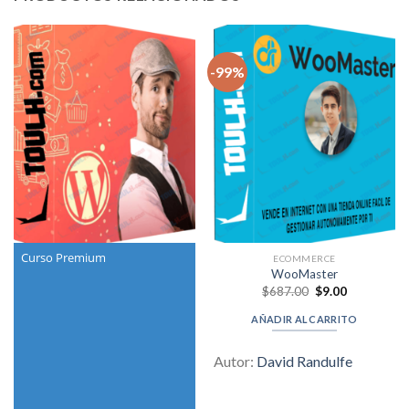
-99%
Curso Premium
ECOMMERCE
WooMaster
Original
Current
$
687.00
$
9.00
price
price
was:
is:
AÑADIR AL CARRITO
$687.00.
$9.00.
Autor:
David Randulfe