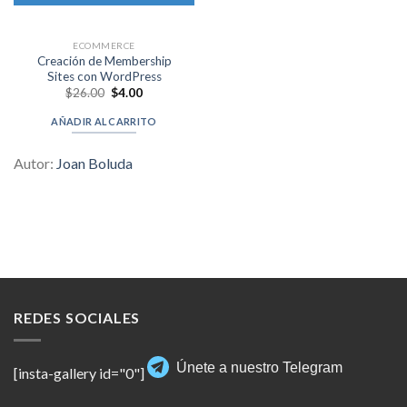
ECOMMERCE
Creación de Membership
Sites con WordPress
Original
Current
$
26.00
$
4.00
price
price
was:
is:
AÑADIR AL CARRITO
$26.00.
$4.00.
Autor:
Joan Boluda
REDES SOCIALES
Únete a nuestro Telegram
[insta-gallery id="0"]