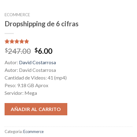
ECOMMERCE
Dropshipping de 6 cifras
Valorado
1
Original
Current
247.00
6.00
$
$
5.00
sobre
price
price
5 basado
Autor:
David Costarrosa
en
was:
is:
puntuación
Autor: David Costarrosa
$247.00.
$6.00.
de cliente
Cantidad de Videos: 41 (mp4)
Peso: 9.18 GB Aprox
Servidor: Mega
AÑADIR AL CARRITO
Categoría:
Ecommerce