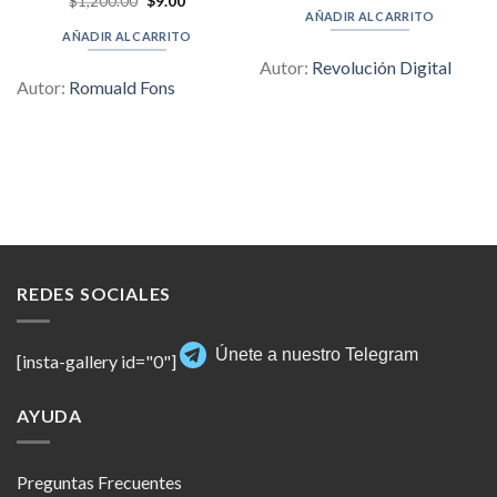
$
1,200.00
Valorado en
$
9.00
was:
is:
price
price
AÑADIR AL CARRITO
5.00
de 5
$497.00.
$9.00.
was:
is:
AÑADIR AL CARRITO
$1,200.00.
$9.00.
Autor:
Revolución Digital
Autor:
Romuald Fons
REDES SOCIALES
Únete a nuestro Telegram
[insta-gallery id="0"]
AYUDA
Preguntas Frecuentes