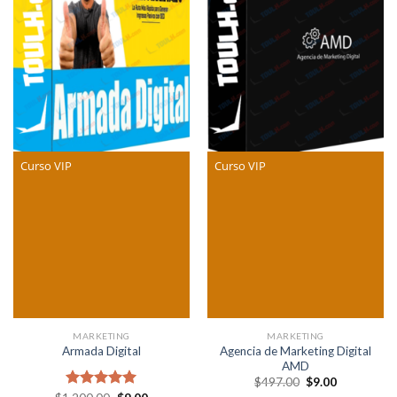
Curso VIP
Curso VIP
MARKETING
MARKETING
Agencia de Marketing Digital
Armada Digital
AMD
Original
Current
$
497.00
$
9.00
price
price
Original
Current