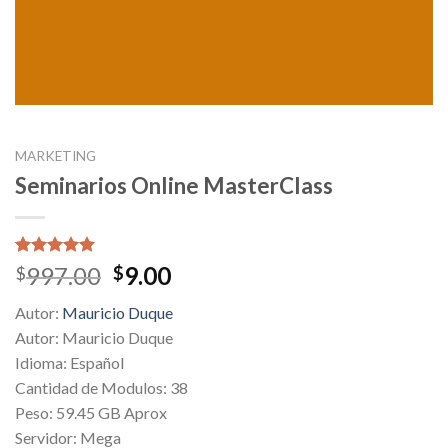
MARKETING
Seminarios Online MasterClass
Valorado
2
Original
Current
997.00
9.00
$
$
5.00
sobre
price
price
5 basado
Autor:
Mauricio Duque
en
was:
is:
puntuaciones
Autor: Mauricio Duque
$997.00.
$9.00.
de clientes
Idioma: Español
Cantidad de Modulos: 38
Peso: 59.45 GB Aprox
Servidor: Mega