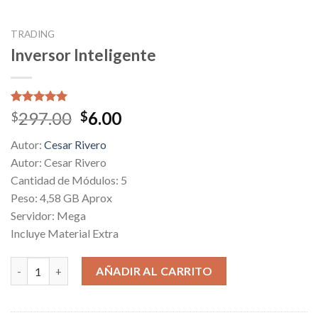
TRADING
Inversor Inteligente
Valorado
1
Original
Current
297.00
6.00
$
$
5.00
sobre
price
price
5 basado
Autor:
Cesar Rivero
en
was:
is:
puntuación
Autor: Cesar Rivero
$297.00.
$6.00.
de cliente
Cantidad de Módulos: 5
Peso: 4,58 GB Aprox
Servidor: Mega
Incluye Material Extra
Inversor Inteligente cantidad
AÑADIR AL CARRITO