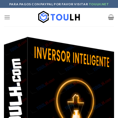
Skip
PARA PAGOS CON PAYPAL POR FAVOR VISITAR
TOULH.NET
to
content