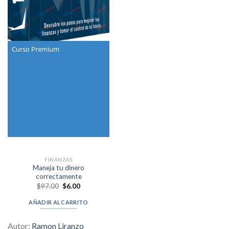
Curso Premium
FINANZAS
Maneja tu dinero
correctamente
Original
Current
$
97.00
$
6.00
price
price
was:
is:
AÑADIR AL CARRITO
$97.00.
$6.00.
Autor:
Ramon Liranzo