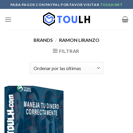
Skip
PARA PAGOS CON PAYPAL POR FAVOR VISITAR
TOULH.NET
to
content
BRANDS
/
RAMON LIRANZO
FILTRAR