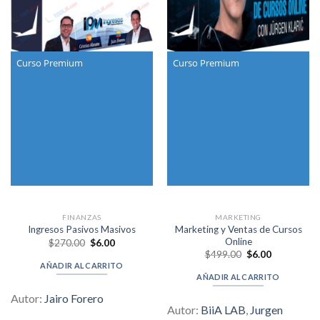
Curso Premium
Curso Premium
FINANZAS
MARKETING
Marketing y Ventas de Cursos
Ingresos Pasivos Masivos
Online
Original
Current
$
270.00
$
6.00
price
price
Original
Current
$
499.00
$
6.00
was:
is:
price
price
AÑADIR AL CARRITO
$270.00.
$6.00.
was:
is:
AÑADIR AL CARRITO
$499.00.
$6.00.
Autor:
Jairo Forero
Autor:
BiiA LAB
,
Jurgen