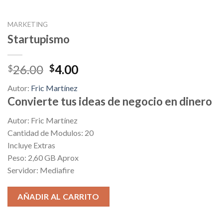
MARKETING
Startupismo
Original
Current
26.00
4.00
$
$
price
price
Autor:
Fric Martínez
was:
is:
Convierte tus ideas de negocio en dinero
$26.00.
$4.00.
Autor: Fric Martínez
Cantidad de Modulos: 20
Incluye Extras
Peso: 2,60 GB Aprox
Servidor: Mediafire
AÑADIR AL CARRITO