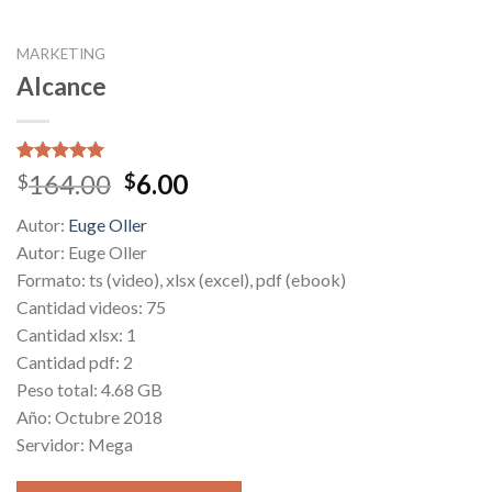
MARKETING
Alcance
Valorado
1
Original
Current
164.00
6.00
$
$
5.00
sobre
price
price
5 basado
Autor:
Euge Oller
en
was:
is:
puntuación
Autor: Euge Oller
$164.00.
$6.00.
de cliente
Formato: ts (video), xlsx (excel), pdf (ebook)
Cantidad videos: 75
Cantidad xlsx: 1
Cantidad pdf: 2
Peso total: 4.68 GB
Año: Octubre 2018
Servidor: Mega