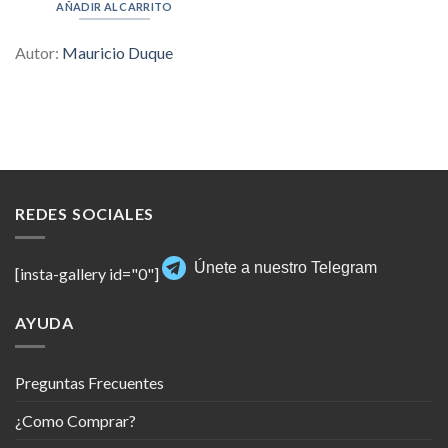
was:
is:
AÑADIR AL CARRITO
$997.00.
$9.00.
Autor:
Mauricio Duque
REDES SOCIALES
Únete a nuestro Telegram
[insta-gallery id="0"]
AYUDA
Preguntas Frecuentes
¿Como Comprar?