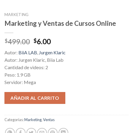
MARKETING
Marketing y Ventas de Cursos Online
Original
Current
499.00
6.00
$
$
price
price
Autor:
BiiA LAB
,
Jurgen Klaric
was:
is:
Autor: Jurgen Klaric, Biia Lab
$499.00.
$6.00.
Cantidad de videos: 2
Peso: 1.9 GB
Servidor: Mega
AÑADIR AL CARRITO
Categorías:
Marketing
,
Ventas