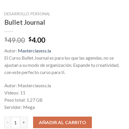
DESARROLLO PERSONAL
Bullet Journal
Original
Current
49.00
4.00
$
$
price
price
Autor:
Masterclasess.la
was:
is:
El Curso Bullet Journal es para los que las agendas, no se
$49.00.
$4.00.
ajustan a su modo de organización. Expande tu creatividad,
con este perfecto curso para ti.
Autor: Masterclasess.la
Videos: 11
Peso total: 1,27 GB
Servidor: Mega
Bullet Journal cantidad
AÑADIR AL CARRITO