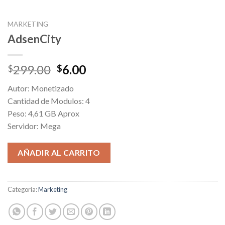
MARKETING
AdsenCity
Original
Current
299.00
6.00
$
$
price
price
Autor: Monetizado
was:
is:
Cantidad de Modulos: 4
$299.00.
$6.00.
Peso: 4,61 GB Aprox
Servidor: Mega
AÑADIR AL CARRITO
Categoría:
Marketing