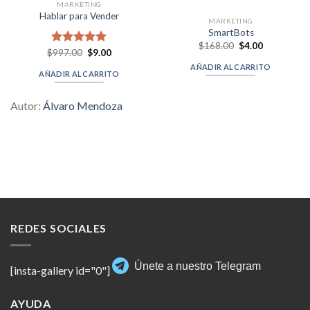
MARKETING
Hablar para Vender
MARKETING
SmartBots
Original
Current
$
168.00
$
4.00
Original
Current
$
Valorado en
997.00
$
9.00
price
price
price
price
was:
is:
5.00
de 5
AÑADIR AL CARRITO
was:
is:
$168.00.
$4.00.
AÑADIR AL CARRITO
$997.00.
$9.00.
Autor:
Álvaro Mendoza
REDES SOCIALES
Únete a nuestro Telegram
[insta-gallery id="0"]
AYUDA