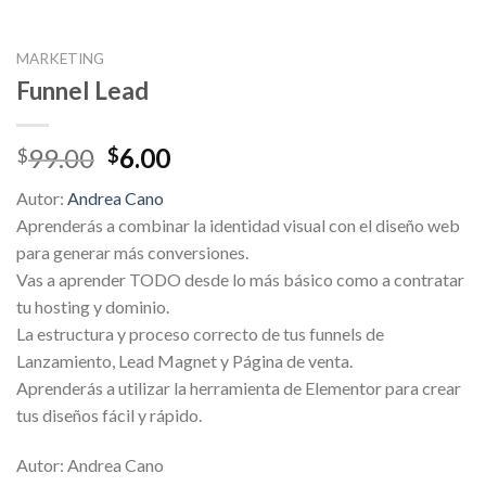
MARKETING
Funnel Lead
Original
Current
99.00
6.00
$
$
price
price
Autor:
Andrea Cano
was:
is:
Aprenderás a combinar la identidad visual con el diseño web
$99.00.
$6.00.
para generar más conversiones.
Vas a aprender TODO desde lo más básico como a contratar
tu hosting y dominio.
La estructura y proceso correcto de tus funnels de
Lanzamiento, Lead Magnet y Página de venta.
Aprenderás a utilizar la herramienta de Elementor para crear
tus diseños fácil y rápido.
Autor: Andrea Cano