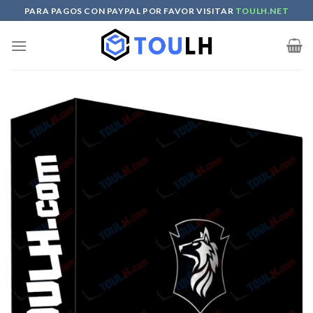
Skip
PARA PAGOS CON PAYPAL POR FAVOR VISITAR
TOULH.NET
to
content