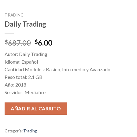
TRADING
Daily Trading
Original
Current
687.00
6.00
$
$
price
price
Autor: Daily Trading
was:
is:
Idioma: Español
$687.00.
$6.00.
Cantidad Modulos: Basico, Intermedio y Avanzado
Peso total: 2.1 GB
Año: 2018
Servidor: Mediafire
AÑADIR AL CARRITO
Categoría:
Trading