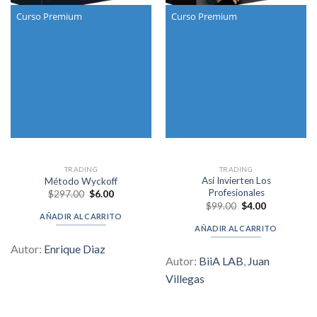
Curso Premium
Curso Premium
TRADING
TRADING
Así Invierten Los
Método Wyckoff
Profesionales
Original
Current
$
297.00
$
6.00
price
price
Original
Current
$
99.00
$
4.00
was:
is:
price
price
AÑADIR AL CARRITO
$297.00.
$6.00.
was:
is:
AÑADIR AL CARRITO
$99.00.
$4.00.
Autor:
Enrique Diaz
Autor:
BiiA LAB
,
Juan
Villegas