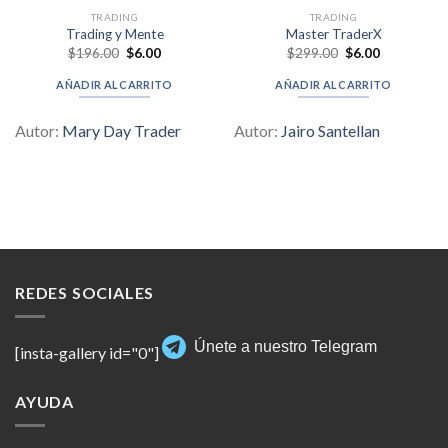
TRADING
TRADING
Trading y Mente
Master TraderX
Original
Current
Original
Current
$
196.00
$
6.00
$
299.00
$
6.00
price
price
price
price
was:
is:
was:
is:
AÑADIR AL CARRITO
AÑADIR AL CARRITO
$196.00.
$6.00.
$299.00.
$6.00.
Autor:
Mary Day Trader
Autor:
Jairo Santellan
REDES SOCIALES
Únete a nuestro Telegram
[insta-gallery id="0"]
AYUDA