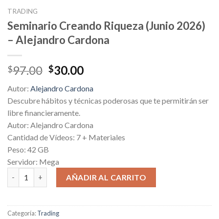
TRADING
Seminario Creando Riqueza (Junio 2026)
– Alejandro Cardona
Original
Current
97.00
30.00
$
$
price
price
Autor:
Alejandro Cardona
was:
is:
Descubre hábitos y técnicas poderosas que te permitirán ser
$97.00.
$30.00.
libre financieramente.
Autor: Alejandro Cardona
Cantidad de Vídeos: 7 + Materiales
Peso: 42 GB
Servidor: Mega
Seminario Creando Riqueza (Junio 2026) - Alejandro Cardona c
AÑADIR AL CARRITO
Categoría:
Trading