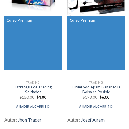
Curso Premium
Curso Premium
TRADING
TRADING
Estrategia de Trading
El Metodo Ajram Ganar en la
Soldados
Bolsa es Posible
Original
Current
Original
Current
$
150.00
$
4.00
$
198.00
$
6.00
price
price
price
price
was:
is:
was:
is:
AÑADIR AL CARRITO
AÑADIR AL CARRITO
$150.00.
$4.00.
$198.00.
$6.00.
Autor:
Jhon Trader
Autor:
Josef Ajram