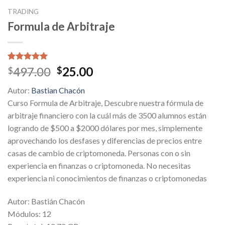
TRADING
Formula de Arbitraje
Valorado
1
Original
Current
497.00
25.00
$
$
5.00
sobre
price
price
5 basado
Autor:
Bastian Chacón
en
was:
is:
puntuación
Curso Formula de Arbitraje, Descubre nuestra fórmula de
$497.00.
$25.00.
de cliente
arbitraje financiero con la cuál más de 3500 alumnos están
logrando de $500 a $2000 dólares por mes, simplemente
aprovechando los desfases y diferencias de precios entre
casas de cambio de criptomoneda. Personas con o sin
experiencia en finanzas o criptomoneda. No necesitas
experiencia ni conocimientos de finanzas o criptomonedas
Autor: Bastián Chacón
Módulos: 12