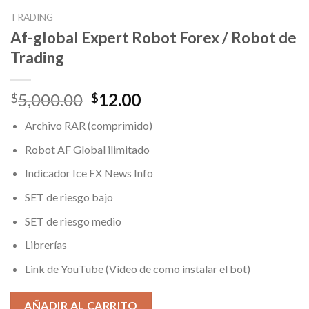
TRADING
Af-global Expert Robot Forex / Robot de
Trading
Original
Current
5,000.00
12.00
$
$
price
price
Archivo RAR (comprimido)
was:
is:
$5,000.00.
$12.00.
Robot AF Global ilimitado
Indicador Ice FX News Info
SET de riesgo bajo
SET de riesgo medio
Librerías
Link de YouTube (Vídeo de como instalar el bot)
AÑADIR AL CARRITO