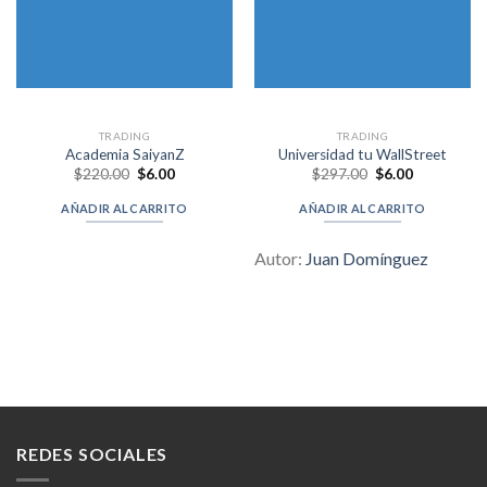
TRADING
TRADING
Academia SaiyanZ
Universidad tu WallStreet
Original
Current
Original
Current
$
220.00
$
6.00
$
297.00
$
6.00
price
price
price
price
was:
is:
was:
is:
AÑADIR AL CARRITO
AÑADIR AL CARRITO
$220.00.
$6.00.
$297.00.
$6.00.
Autor:
Juan Domínguez
REDES SOCIALES