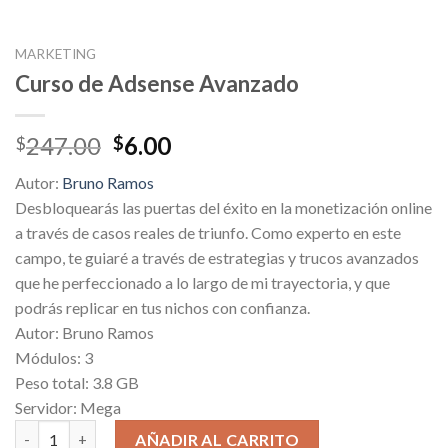
MARKETING
Curso de Adsense Avanzado
Original
Current
247.00
6.00
$
$
price
price
Autor:
Bruno Ramos
was:
is:
Desbloquearás las puertas del éxito en la monetización online
$247.00.
$6.00.
a través de casos reales de triunfo. Como experto en este
campo, te guiaré a través de estrategias y trucos avanzados
que he perfeccionado a lo largo de mi trayectoria, y que
podrás replicar en tus nichos con confianza.
Autor: Bruno Ramos
Módulos: 3
Peso total: 3.8 GB
Servidor: Mega
Curso de Adsense Avanzado cantidad
AÑADIR AL CARRITO