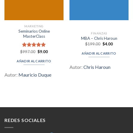
MARKETING
Seminarios Online
FINANZAS
MasterClass
MBA – Chris Haroun
Original
Current
$
199.00
$
4.00
price
price
was:
is:
Original
Current
$
Valorado en
997.00
$
9.00
AÑADIR AL CARRITO
$199.00.
$4.00.
price
price
5.00
de 5
was:
is:
AÑADIR AL CARRITO
$997.00.
$9.00.
Autor:
Chris Haroun
Autor:
Mauricio Duque
REDES SOCIALES