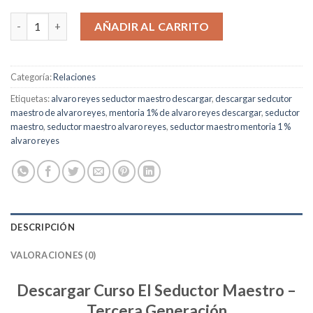
El Seductor Maestro – Mentoría del 1% -Tercera Generación ca
AÑADIR AL CARRITO
Categoría:
Relaciones
Etiquetas:
alvaro reyes seductor maestro descargar
,
descargar sedcutor
maestro de alvaro reyes
,
mentoria 1% de alvaro reyes descargar
,
seductor
maestro
,
seductor maestro alvaro reyes
,
seductor maestro mentoria 1 %
alvaro reyes
DESCRIPCIÓN
VALORACIONES (0)
Descargar Curso El Seductor Maestro –
Tercera Generación