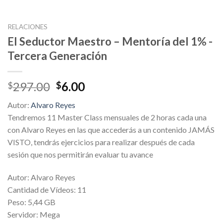
RELACIONES
El Seductor Maestro – Mentoría del 1% -
Tercera Generación
Original
Current
297.00
6.00
$
$
price
price
Autor:
Alvaro Reyes
was:
is:
Tendremos 11 Master Class mensuales de 2 horas cada una
$297.00.
$6.00.
con Alvaro Reyes en las que accederás a un contenido JAMÁS
VISTO, tendrás ejercicios para realizar después de cada
sesión que nos permitirán evaluar tu avance
Autor: Alvaro Reyes
Cantidad de Vídeos: 11
Peso: 5,44 GB
Servidor: Mega