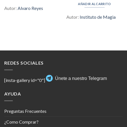
was:
is:
AÑADIR AL CARRITO
$97.00.
$6.00.
Autor:
Alvaro Reyes
Autor:
Instituto de Magia
REDES SOCIALES
Únete a nuestro Telegram
[insta-gallery id="0"]
AYUDA
Preguntas Frecuentes
¿Como Comprar?