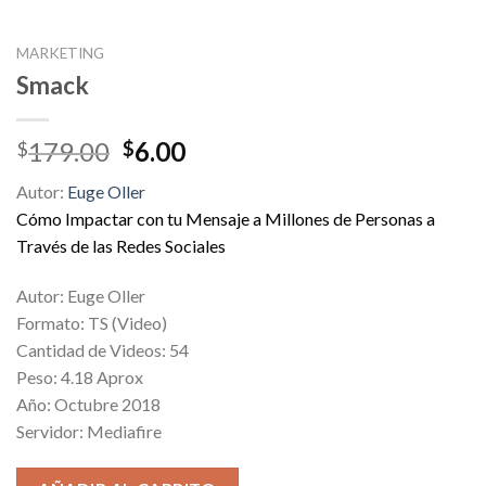
MARKETING
Smack
Original
Current
179.00
6.00
$
$
price
price
Autor:
Euge Oller
was:
is:
Cómo Impactar con tu Mensaje a Millones de Personas a
$179.00.
$6.00.
Través de las Redes Sociales
Autor: Euge Oller
Formato: TS (Video)
Cantidad de Videos: 54
Peso: 4.18 Aprox
Año: Octubre 2018
Servidor: Mediafire