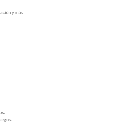
ración y más
os.
juegos.