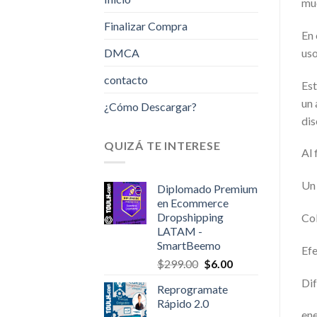
muc
Finalizar Compra
En 
DMCA
uso
contacto
Est
un 
¿Cómo Descargar?
dis
QUIZÁ TE INTERESE
Al 
Un 
Diplomado Premium
en Ecommerce
Dropshipping
Col
LATAM -
SmartBeemo
Efe
Original
Current
$
299.00
$
6.00
price
price
Dif
Reprogramate
was:
is:
Rápido 2.0
$299.00.
$6.00.
ene