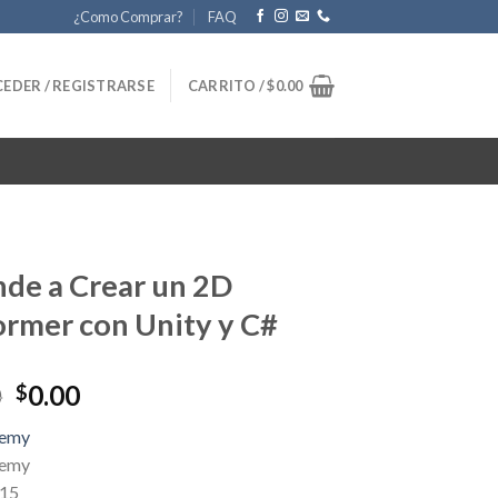
¿Como Comprar?
FAQ
EDER / REGISTRARSE
CARRITO /
$
0.00
de a Crear un 2D
ormer con Unity y C#
Original
Current
0
0.00
$
price
price
emy
was:
is:
demy
$12.00.
$0.00.
 15