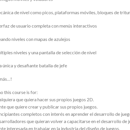
ánica de nivel como picos, plataformas móviles, bloques de tritu
erfaz de usuario completa con menús interactivos
ando niveles con mapas de azulejos
tiples niveles y una pantalla de selección de nivel
 única y desafiante batalla de jefe
 más…!
 this course is for:
lquiera que quiera hacer sus propios juegos 2D.
te que quiere crear y publicar sus propios juegos.
ncipiantes completos con interés en aprender el desarrollo de jueg
arrolladores que quieran volver a capacitarse en el desarrollo de 
te interesada en trabajar en la industria del diseño de juegos.