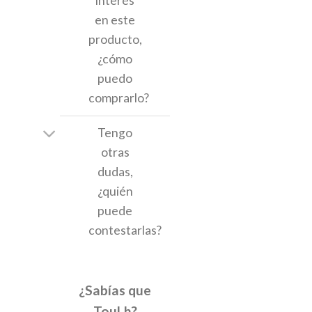
interés
en este
producto,
¿cómo
puedo
comprarlo?
Tengo
otras
dudas,
¿quién
puede
contestarlas?
¿Sabías que
TouLh?