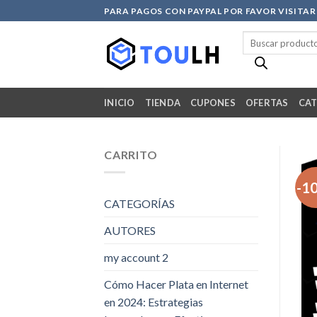
Skip
PARA PAGOS CON PAYPAL POR FAVOR VISITA
to
Búsqueda
content
de
productos
INICIO
TIENDA
CUPONES
OFERTAS
CAT
CARRITO
-1
CATEGORÍAS
AUTORES
my account 2
Cómo Hacer Plata en Internet
en 2024: Estrategias