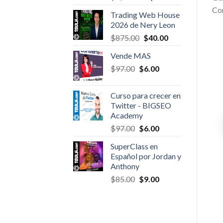
price
price
Com
Trading Web House
was:
is:
2026 de Nery Leon
$3,000.00.
$25.00.
Original
Current
$
875.00
$
40.00
price
price
Vende MAS
was:
is:
Original
Current
$
97.00
$
$875.00.
6.00
$40.00.
price
price
was:
is:
Curso para crecer en
$97.00.
$6.00.
Twitter - BIGSEO
Academy
Original
Current
$
97.00
$
6.00
price
price
SuperClass en
was:
is:
Español por Jordan y
$97.00.
$6.00.
Anthony
Original
Current
$
85.00
$
9.00
price
price
was:
is:
$85.00.
$9.00.