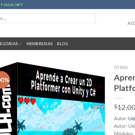
R
TOULH.NET
ACC
EGORIAS
MEMBRESIAS
BLOG
OTRAS
Apren
00%
Platf
12.0
$
Autor:
Ud
Autor: U
Módulos: