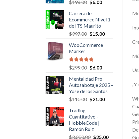
Original
Current
$
198.00
$
6.00
price
price
Carrera de
Mec
was:
is:
Ecommerce Nivel 1
$198.00.
$6.00.
de ITS Maurito
Int
Original
Current
$
997.00
$
15.00
price
price
Cre
WooCommerce
was:
is:
Marker
$997.00.
$15.00.
Múl
Valorado en
Original
Current
$
299.00
$
6.00
Una
5.00
de 5
price
price
Mentalidad Pro
was:
is:
¡Y
Autosabotaje 2025 -
$299.00.
$6.00.
Yose de los Santos
Who
Original
Current
$
110.00
$
21.00
price
price
Cua
Trading
was:
is:
Gen
Cuantitativo -
$110.00.
$21.00.
Pri
HobbieCode |
Ramón Ruiz
Des
Original
Current
$
3,000.00
$
25.00
Gen