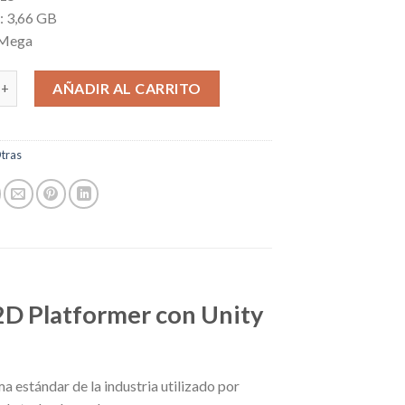
l: 3,66 GB
 Mega
 Crear un 2D Platformer con Unity y C# cantidad
AÑADIR AL CARRITO
tras
2D Platformer con Unity
 estándar de la industria utilizado por