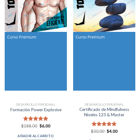
Curso Premium
Curso Premium
DESARROLLO PERSONAL
DESARROLLO PERSONAL
Certificado de Mindfulness
Formación Power Explosive
Niveles 123 & Master
Original
Current
$
Valorado en
188.00
$
6.00
price
price
Original
Current
5.00
de 5
$
Valorado en
30.00
$
4.00
was:
is:
price
price
5.00
de 5
AÑADIR AL CARRITO
$188.00.
$6.00.
was:
is: