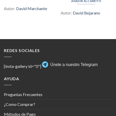
AÑADIR AL CARRITO
$30.00.
$4.00.
Autor:
David Marchante
Autor:
David Bejarano
REDES SOCIALES
Únete a nuestro Telegram
[insta-gallery id="0"]
AYUDA
Preguntas Frecuentes
¿Como Comprar?
Métodos de Pago