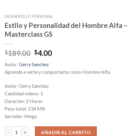
DESARROLLO PERSONAL
Estilo y Personalidad del Hombre Alfa –
Masterclass GS
Original
Current
189.00
4.00
$
$
price
price
Autor:
Gerry Sanchez
was:
is:
Aprende a verte y comportarte como Hombre Alfa.
$189.00.
$4.00.
Autor: Gerry Sánchez
Cantidad videos: 1
Duracion: 2 Horas
Peso total: 234 MB
Servidor: Mega
Estilo y Personalidad del Hombre Alfa - Masterclass GS cantida
AÑADIR AL CARRITO