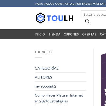
Skip
PARA PAGOS CON PAYPAL POR FAVOR VISITA
to
Búsqueda
content
de
productos
INICIO
TIENDA
CUPONES
OFERTAS
CAT
CARRITO
CATEGORÍAS
AUTORES
my account 2
Cómo Hacer Plata en Internet
en 2024: Estrategias