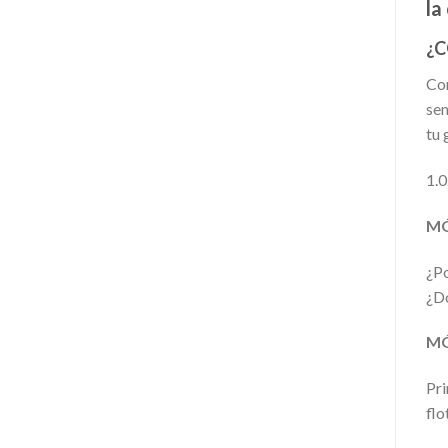
la
¿C
Con
sen
tu 
1.
MÓ
¿Po
¿Dó
MÓ
Pri
flo