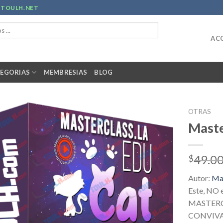
R
TOULH.NET
ACC
EGORIAS
MEMBRESIAS
BLOG
OTRAS
Maste
49.0
$
Autor:
Mas
Este, NO e
MASTERC
CONVIVA