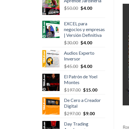
Aprende Jardinería
was:
is:
Original
Current
$
50.00
$20.00.
$
4.00
$4.00.
price
price
was:
is:
EXCEL para
$50.00.
$4.00.
negocios y empresas
| Versión Definitiva
Original
Current
$
30.00
$
4.00
price
price
Audios Experto
was:
is:
Inversor
$30.00.
$4.00.
Original
Current
$
45.00
$
4.00
price
price
El Patrón de Yoel
was:
is:
Montes
$45.00.
$4.00.
Original
Current
$
197.00
$
15.00
price
price
De Cero a Creador
was:
is:
Digital
$197.00.
$15.00.
Original
Current
$
297.00
$
9.00
price
price
Day Trading
was:
is:
Rom