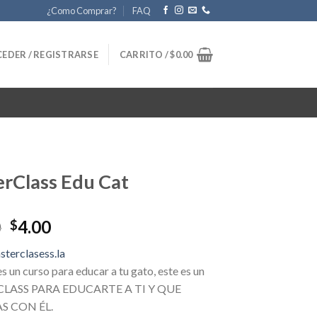
¿Como Comprar?
FAQ
EDER / REGISTRARSE
CARRITO /
$
0.00
rClass Edu Cat
Original
Current
0
4.00
$
price
price
terclasess.la
was:
is:
s un curso para educar a tu gato, este es un
$49.00.
$4.00.
LASS PARA EDUCARTE A TI Y QUE
S CON ÉL.