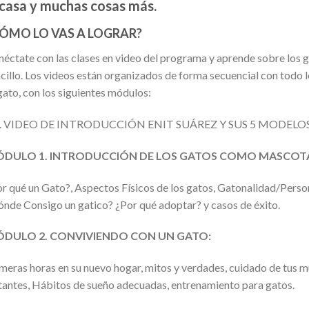
 casa y muchas cosas más.
ÓMO LO VAS A LOGRAR?
éctate con las clases en video del programa y aprende sobre los g
cillo. Los videos están organizados de forma secuencial con todo l
gato, con los siguientes módulos:
0. VIDEO DE INTRODUCCIÓN ENIT SUÁREZ Y SUS 5 MODEL
DULO 1. INTRODUCCIÓN DE LOS GATOS COMO MASCOTA
r qué un Gato?, Aspectos Físicos de los gatos, Gatonalidad/Persona
nde Consigo un gatico? ¿Por qué adoptar? y casos de éxito.
DULO 2. CONVIVIENDO CON UN GATO:
meras horas en su nuevo hogar, mitos y verdades, cuidado de tus 
tantes, Hábitos de sueño adecuadas, entrenamiento para gatos.