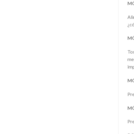
MÓ
Ali
¿có
MÓ
Tox
med
imp
MÓ
Pre
MÓ
Pre