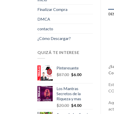
Finalizar Compra
DE
DMCA
contacto
¿Cómo Descargar?
QUIZÁ TE INTERESE
¿Sa
Pinteresante
Co
Original
Current
$
87.00
$
6.00
price
price
Es
was:
is:
Los Mantras
$87.00.
$6.00.
CO
Secretos de la
Riqueza y mas
Aqu
Original
Current
$
20.00
$
4.00
act
price
price