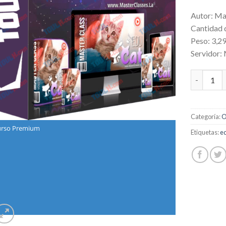
Autor: M
Cantidad 
Peso: 3,2
Servidor:
MasterCla
Categoría:
O
rso Premium
Etiquetas:
ed