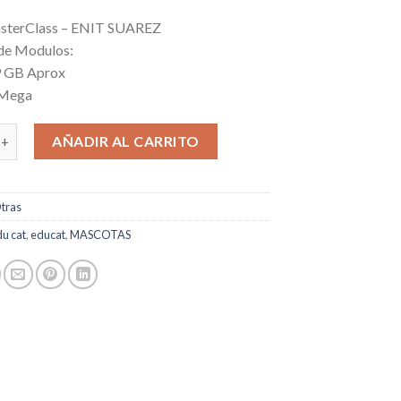
asterClass – ENIT SUAREZ
de Modulos:
9 GB Aprox
 Mega
ss Edu Cat cantidad
AÑADIR AL CARRITO
tras
u cat
,
educat
,
MASCOTAS