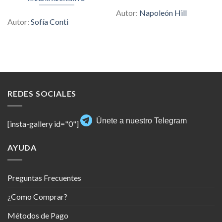
$130.00.
$4.00.
Autor:
Napoleón Hill
Autor:
Sofía Conti
REDES SOCIALES
Únete a nuestro Telegram
[insta-gallery id="0"]
AYUDA
Preguntas Frecuentes
¿Como Comprar?
Métodos de Pago