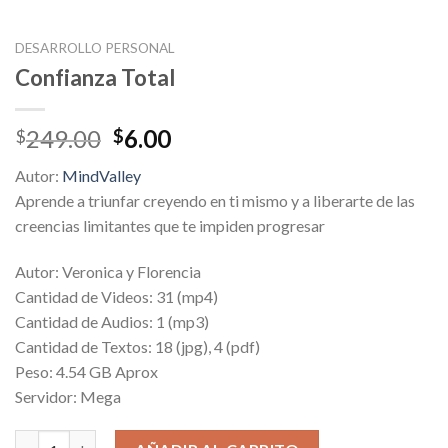
DESARROLLO PERSONAL
Confianza Total
Original
Current
249.00
6.00
$
$
price
price
Autor:
MindValley
was:
is:
Aprende a triunfar creyendo en ti mismo y a liberarte de las
$249.00.
$6.00.
creencias limitantes que te impiden progresar
Autor: Veronica y Florencia
Cantidad de Videos: 31 (mp4)
Cantidad de Audios: 1 (mp3)
Cantidad de Textos: 18 (jpg), 4 (pdf)
Peso: 4.54 GB Aprox
Servidor: Mega
Confianza Total cantidad