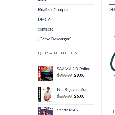
Finalizar Compra
DE
DMCA
contacto
¿Cómo Descargar?
QUIZÁ TE INTERESE
SAAMA 2.0 Online
Original
Current
$
800.00
$
9.00
price
price
was:
is:
NeoRejuvenation
$800.00.
$9.00.
Original
Current
$
100.00
$
6.00
price
price
was:
is:
Vende MAS
$100.00.
$6.00.