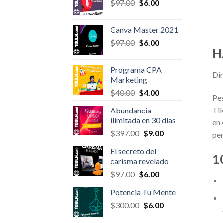
Original
Current
$
97.00
$
6.00
price
price
was:
is:
Canva Master 2021
$97.00.
$6.00.
Original
Current
$
97.00
$
6.00
H
price
price
was:
is:
Programa CPA
$97.00.
$6.00.
Dim
Marketing
Original
Current
$
40.00
$
4.00
Pes
price
price
Tik
Abundancia
was:
is:
ilimitada en 30 días
en
$40.00.
$4.00.
Original
Current
$
397.00
$
9.00
per
price
price
El secreto del
was:
is:
1
carisma revelado
$397.00.
$9.00.
Original
Current
$
97.00
$
6.00
price
price
Potencia Tu Mente
was:
is:
Original
Current
$
300.00
$97.00.
$
6.00
$6.00.
price
price