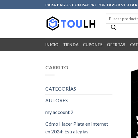
Skip
PARA PAGOS CON PAYPAL POR FAVOR VISITA
to
Búsqueda
content
de
productos
INICIO
TIENDA
CUPONES
OFERTAS
CAT
CARRITO
CATEGORÍAS
AUTORES
my account 2
Cómo Hacer Plata en Internet
en 2024: Estrategias