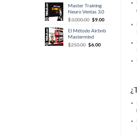
was:
is:
Master Training
$300.00.
$6.00.
Neuro Ventas 3.0
Original
Current
$
3,000.00
$
9.00
price
price
El Método Airbnb
was:
is:
Mastermind
$3,000.00.
$9.00.
Original
Current
$
250.00
$
6.00
price
price
was:
is:
$250.00.
$6.00.
¿