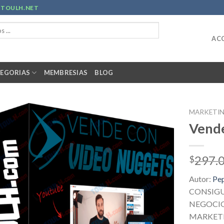
R
TOULH.NET
ACC
EGORIAS
MEMBRESIAS
BLOG
MARKETI
Vende
297.
$
Autor:
Pe
CONSIGU
NEGOCIO
MARKET