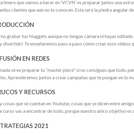
primero que vamos a hacer en ‘VCVN’ es preparar juntos una estra
ellos clientes que aún no te conocen. Esta será la piedra angular de 
RODUCCIÓN
o grabar tus Nuggets aunque no tengas cámara ni hayas editado un 
 divertido! Te enseñaremos paso a paso cómo crear esos vídeos qu
FUSIÓN EN REDES
nada sirve preparar tu “master piece” si no consigues que todo, pe
ho. Aprenderemos juntos a crear campañas que te pongan en lo má
RUCOS Y RECURSOS
 cosas que se cuentan en Youtube, cosas que se dicen entre amigo
e curso vas a encontrar de todo, porque nuestro único objetivo es
STRATEGIAS 2021