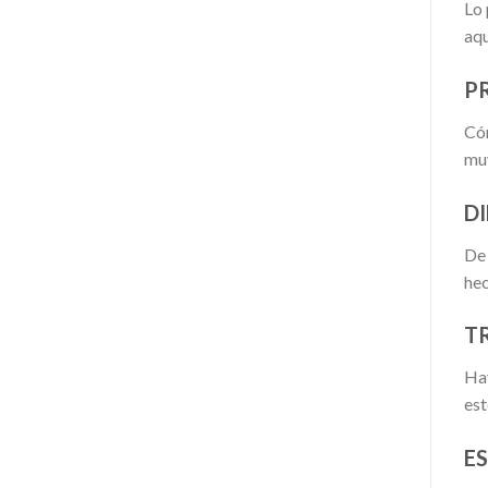
Lo 
aqu
P
Cóm
muy
DI
De 
hec
T
Hay
est
E