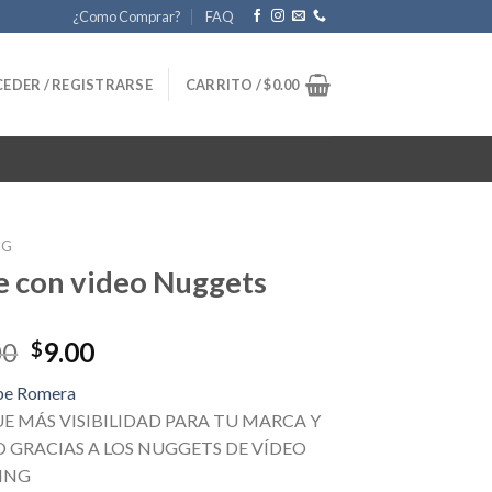
¿Como Comprar?
FAQ
EDER / REGISTRARSE
CARRITO /
$
0.00
NG
 con video Nuggets
Original
Current
00
9.00
$
price
price
pe Romera
was:
is:
E MÁS VISIBILIDAD PARA TU MARCA Y
$297.00.
$9.00.
 GRACIAS A LOS NUGGETS DE VÍDEO
ING