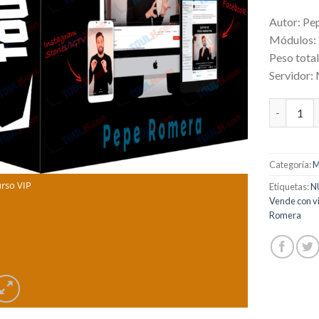
Autor: Pe
Módulos:
Peso tota
Servidor:
Vende con
Categoría:
M
rso VIP
Etiquetas:
N
Vende con v
Romera