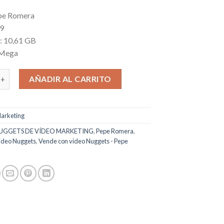
pe Romera
 9
l: 10,61 GB
 Mega
 video Nuggets cantidad
AÑADIR AL CARRITO
arketing
UGGETS DE VÍDEO MARKETING
,
Pepe Romera
,
ideo Nuggets
,
Vende con video Nuggets - Pepe