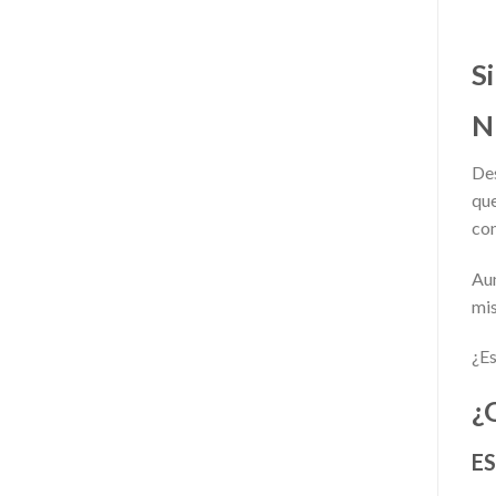
S
N
Des
que
con
Aum
mis
¿Es
¿
E