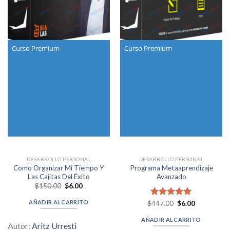
Curso Premium
Curso Premium
DESARROLLO PERSONAL
DESARROLLO PERSONAL
Como Organizar Mi Tiempo Y
Programa Metaaprendizaje
Las Cajitas Del Éxito
Avanzado
Original
Current
$
150.00
$
6.00
price
price
was:
is:
AÑADIR AL CARRITO
Original
Current
$
Valorado en
447.00
$
6.00
$150.00.
$6.00.
price
price
5.00
de 5
was:
is:
AÑADIR AL CARRITO
$447.00.
$6.00.
Autor:
Aritz Urresti