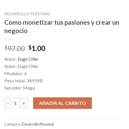
DESARROLLO PERSONAL
Como monetizar tus pasiones y crear un
negocio
Original
Current
97.00
1.00
$
$
price
price
Autor:
Euge Oller
was:
is:
Autor: Euge Oller
$97.00.
$1.00.
Modulos: 6
Peso total: 349 MB
Servidor: Mega
Como monetizar tus pasiones y crear un negocio cantidad
AÑADIR AL CARRITO
Categoría:
Desarrollo Personal