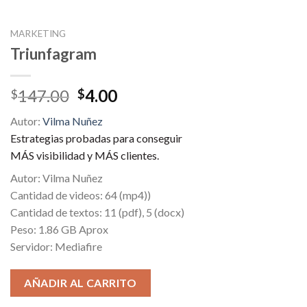
MARKETING
Triunfagram
Original
Current
147.00
4.00
$
$
price
price
Autor:
Vilma Nuñez
was:
is:
Estrategias probadas para conseguir
$147.00.
$4.00.
MÁS visibilidad y MÁS clientes.
Autor: Vilma Nuñez
Cantidad de videos: 64 (mp4))
Cantidad de textos: 11 (pdf), 5 (docx)
Peso: 1.86 GB Aprox
Servidor: Mediafire
AÑADIR AL CARRITO