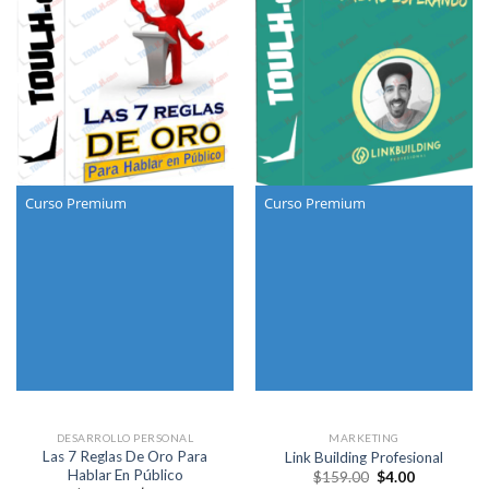
Curso Premium
Curso Premium
DESARROLLO PERSONAL
MARKETING
Las 7 Reglas De Oro Para
Link Building Profesional
Hablar En Público
Original
Current
$
159.00
$
4.00