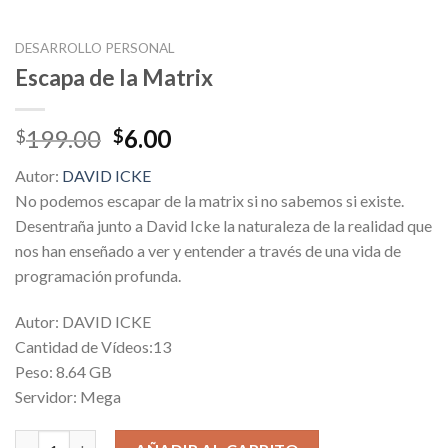
DESARROLLO PERSONAL
Escapa de la Matrix
Original
Current
199.00
6.00
$
$
price
price
Autor:
DAVID ICKE
was:
is:
No podemos escapar de la matrix si no sabemos si existe.
$199.00.
$6.00.
Desentraña junto a David Icke la naturaleza de la realidad que
nos han enseñado a ver y entender a través de una vida de
programación profunda.
Autor: DAVID ICKE
Cantidad de Vídeos:13
Peso: 8.64 GB
Servidor: Mega
Escapa de la Matrix cantidad