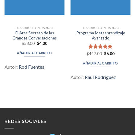
DESARROLLO PERSONAL
DESARROLLO PERSONAL
El Arte Secreto de las
Programa Metaaprendizaje
Grandes Conversaciones
Avanzado
Original
Current
$
58.00
$
4.00
price
price
was:
is:
AÑADIR AL CARRITO
Original
Current
$
Valorado en
447.00
$
6.00
$58.00.
$4.00.
price
price
5.00
de 5
was:
is:
AÑADIR AL CARRITO
$447.00.
$6.00.
Autor:
Rod Fuentes
Autor:
Raúl Rodríguez
REDES SOCIALES