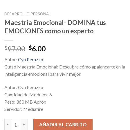
DESARROLLO PERSONAL
Maestría Emocional- DOMINA tus
EMOCIONES como un experto
Original
Current
97.00
6.00
$
$
price
price
Autor:
Cyn Perazzo
was:
is:
Curso Maestría Emocional: Descubre cómo apalancarte en la
$97.00.
$6.00.
inteligencia emocional para vivir mejor.
Autor: Cyn Perazzo
Cantidad de Modulos: 6
Peso: 360 MB Aprox
Servidor: Mediafire
Maestría Emocional- DOMINA tus EMOCIONES como un experto
AÑADIR AL CARRITO