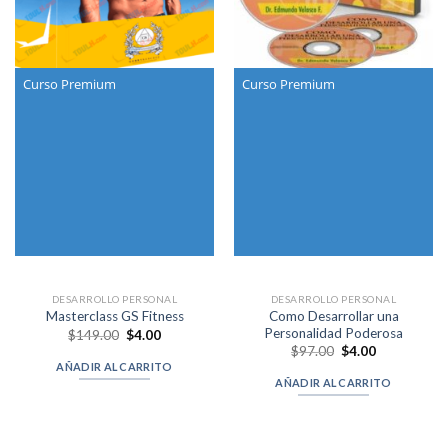
Curso Premium
Curso Premium
DESARROLLO PERSONAL
DESARROLLO PERSONAL
Como Desarrollar una
Masterclass GS Fitness
Personalidad Poderosa
Original
Current
$
149.00
$
4.00
price
price
Original
Current
$
97.00
$
4.00
was:
is:
price
price
AÑADIR AL CARRITO
$149.00.
$4.00.
was:
is:
AÑADIR AL CARRITO
$97.00.
$4.00.