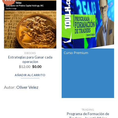
Curso Premium
EBOOKS
Estrategias para Ganar cada
operacion
Original
Current
$
12.00
$
0.00
price
price
was:
is:
AÑADIR AL CARRITO
$12.00.
$0.00.
Autor:
Oliver Velez
TRADING
Programa de Formación de