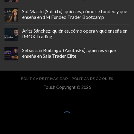
Sol Martin (Solci.fx): quién es, cómo se fondeó y qué
enseña en 1M Funded Trader Bootcamp
Aritz Sánchez: quién es, cómo opera y qué enseña en
IMOX Trading
Sebastián Buitrago, (AnubisFx): quién es y qué
enseña en Sala Trader Elite
POLÍTICA DE PRIVACIDAD
POLÍTICA DE COOKIES
TouLh Copyright © 2026