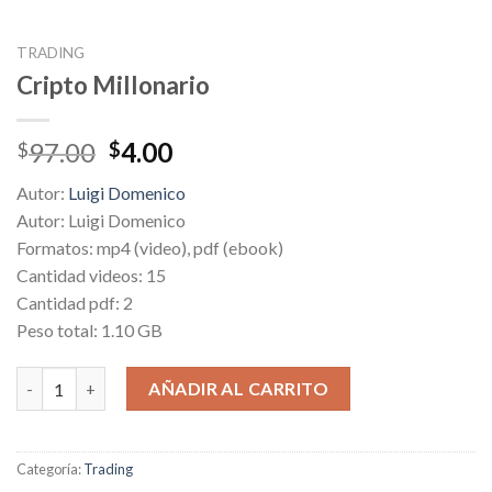
TRADING
Cripto Millonario
Original
Current
97.00
4.00
$
$
price
price
Autor:
Luigi Domenico
was:
is:
Autor: Luigi Domenico
$97.00.
$4.00.
Formatos: mp4 (video), pdf (ebook)
Cantidad videos: 15
Cantidad pdf: 2
Peso total: 1.10 GB
Cripto Millonario cantidad
AÑADIR AL CARRITO
Categoría:
Trading