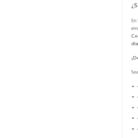
¿S
En
emp
Co
dí
¡D
Sea