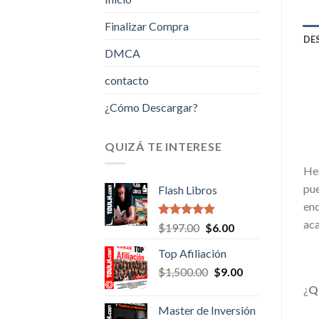
Finalizar Compra
DE
DMCA
contacto
¿Cómo Descargar?
QUIZÁ TE INTERESE
Hem
pue
Flash Libros
enc
aca
Valorado en
Original
Current
$
197.00
$
6.00
5.00
de 5
price
price
Top Afiliación
was:
is:
Original
Current
$
1,500.00
$197.00.
$
9.00
$6.00.
price
price
¿
Q
was:
is:
Master de Inversión
$1,500.00.
$9.00.