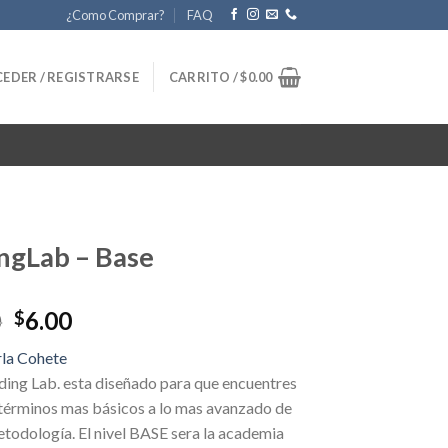
¿Como Comprar?
FAQ
EDER / REGISTRARSE
CARRITO /
$
0.00
ngLab – Base
Original
Current
0
6.00
$
price
price
la Cohete
was:
is:
ding Lab. esta diseñado para que encuentres
$57.00.
$6.00.
 términos mas básicos a lo mas avanzado de
todología. El nivel BASE sera la academia