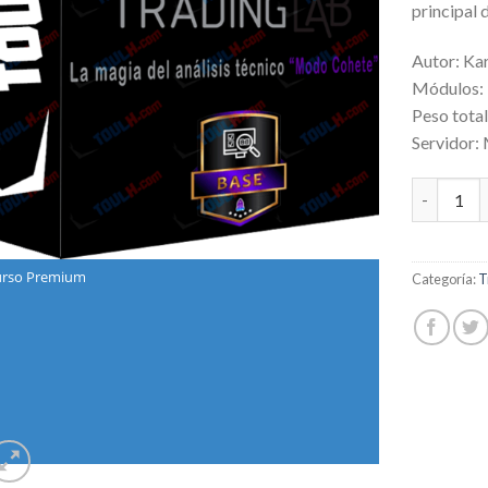
principal 
Autor: Ka
Módulos:
Peso tota
Servidor:
TradingLa
rso Premium
Categoría:
T