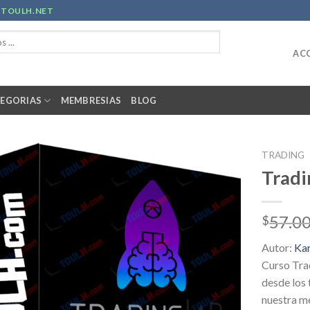
R
TOULH.NET
ACC
EGORIAS
MEMBRESIAS
BLOG
TRADING
Tradi
57.0
$
Autor:
Kar
Curso Tra
desde los
nuestra me