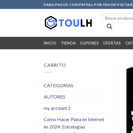
Skip
PARA PAGOS CON PAYPAL POR FAVOR VISITA
to
Búsqueda
content
de
productos
INICIO
TIENDA
CUPONES
OFERTAS
CAT
CARRITO
CATEGORÍAS
AUTORES
my account 2
Cómo Hacer Plata en Internet
en 2024: Estrategias