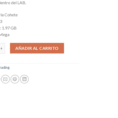
dentro del LAB.
rla Cohete
 3
l: 1.97 GB
 Mega
b - Base cantidad
AÑADIR AL CARRITO
rading