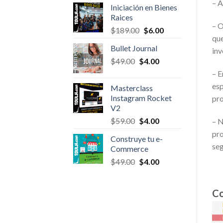
– A
Iniciación en Bienes
was:
is:
Raices
$24.00.
$4.00.
– O
Original
Current
$
189.00
$
6.00
que
price
price
Bullet Journal
was:
is:
inv
Original
Current
$
49.00
$
$189.00.
4.00
$6.00.
price
price
– E
was:
is:
esp
Masterclass
$49.00.
$4.00.
Instagram Rocket
pro
V2
Original
Current
$
59.00
$
4.00
– N
price
price
pro
Construye tu e-
was:
is:
seg
Commerce
$59.00.
$4.00.
Original
Current
$
49.00
$
4.00
price
price
was:
is:
Co
$49.00.
$4.00.