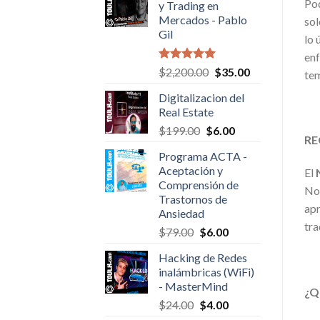
Pod
y Trading en
Mercados - Pablo
sol
Gil
lo 
enf
Valorado en
Original
Current
$
2,200.00
$
35.00
tem
5.00
de 5
price
price
Digitalizacion del
was:
is:
Real Estate
$2,200.00.
$35.00.
Original
Current
$
199.00
$
6.00
RE
price
price
Programa ACTA -
was:
is:
Aceptación y
El
$199.00.
$6.00.
Comprensión de
No 
Trastornos de
apr
Ansiedad
tra
Original
Current
$
79.00
$
6.00
price
price
Hacking de Redes
was:
is:
inalámbricas (WiFi)
$79.00.
$6.00.
- MasterMind
¿Q
Original
Current
$
24.00
$
4.00
price
price